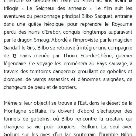
L’histoire se déroule en Terre du Milieu 60 ans avant la
trilogie « Le Seigneur des anneaux ». Le film suit les
aventures du personnage principal Bilbo Sacquet, entraîné
dans une quête héroïque pour reprendre le Royaume
perdu des nains d’Erebor, conquis longtemps auparavant
par le dragon Smaug. Abordé à l’improviste par le magicien
Gandalf le Gris, Bilbo se retrouve à intégrer une compagnie
de 13 nains menée par Thorin Ecu-de-Chêne, guerrier
légendaire. Ce voyage les emmènera au Pays sauvage, à
travers des territoires dangereux grouillant de gobelins et
d’orques, de wargs assassins et d’énormes araignées, de
changeurs de peau et de sorciers.
Même si leur objectif se trouve à l'Est, dans le désert de la
Montagne solitaire, ils doivent d’abord s’échapper des
tunnels de gobelins, où Bilbo rencontre la créature qui
changera sa vie pour toujours… Gollum. Là, seul avec
Gollum sur les rives d’un lac souterrain, l’humble Bilbo