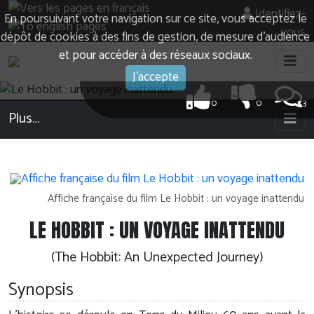
Identifiez-
En poursuivant votre navigation sur ce site, vous acceptez le
vous
dépôt de cookies à des fins de gestion, de mesure d’audience
et pour accéder à des réseaux sociaux.
J'accepte
0
0
3
Plus…
Affiche française du film Le Hobbit : un voyage inattendu
LE HOBBIT : UN VOYAGE INATTENDU
(The Hobbit: An Unexpected Journey)
Synopsis