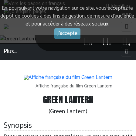
Identifiez-
En poursuivant votre navigation sur ce site, vous acceptez le
vous
dépôt de cookies à des fins de gestion, de mesure d’audience
et pour accéder à des réseaux sociaux.
J'accepte
0
0
4
Plus…
Affiche française du film Green Lantern
GREEN LANTERN
(Green Lantern)
Synopsis