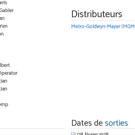
rris
Gabler
Distributeurs
an
Yen
Metro-Goldwyn-Mayer (MGM
on
lbert
Operator
cian
cian
Kemp
Dates de
sorties
08 février 1978