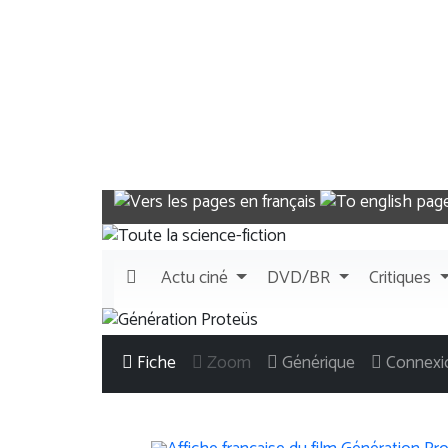
Actu
ciné
DVD/BR
Critiques
Fiche
Zoom
Générique
Connexi