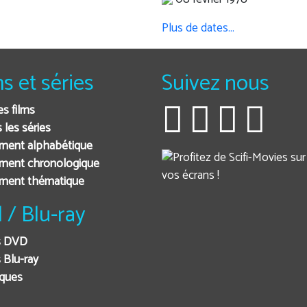
Plus de dates…
ms et séries
Suivez nous
es films
 les séries
ment alphabétique
ment chronologique
ement thématique
 / Blu-ray
s DVD
 Blu-ray
iques