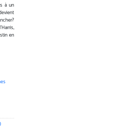
ès à un
devient
ancher?
Harris,
stin en
)