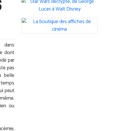
S
é dans
ce dont
édé par
este pas
 belle
n temps
ui peut
i-même.
bien ou
ucémie,