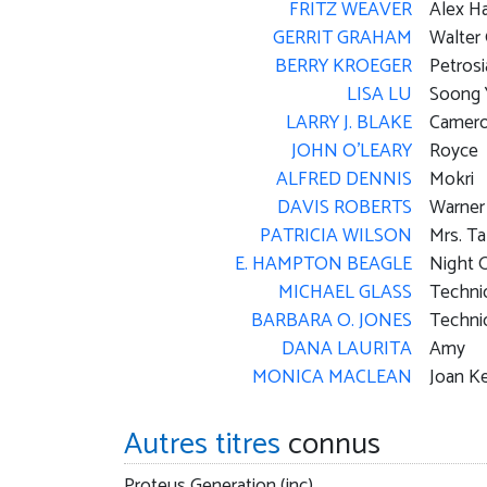
FRITZ WEAVER
Alex Ha
GERRIT GRAHAM
Walter 
BERRY KROEGER
Petrosi
LISA LU
Soong 
LARRY J. BLAKE
Camer
JOHN O'LEARY
Royce
ALFRED DENNIS
Mokri
DAVIS ROBERTS
Warner
PATRICIA WILSON
Mrs. Ta
E. HAMPTON BEAGLE
Night 
MICHAEL GLASS
Techni
BARBARA O. JONES
Techni
DANA LAURITA
Amy
MONICA MACLEAN
Joan 
Autres titres
connus
Proteus Generation (inc)