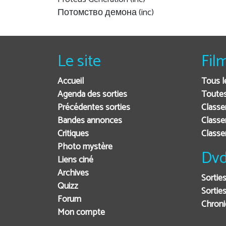
Потомство демона (inc)
Le site
Fil
Accueil
Tous l
Agenda des sorties
Toutes
Précédentes sorties
Classe
Bandes annonces
Classe
Critiques
Class
Photo mystère
Dvd
Liens ciné
Archives
Sortie
Quizz
Sorties
Forum
Chron
Mon compte