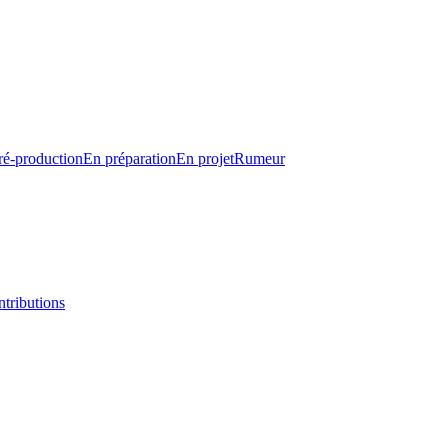
ré-production
En préparation
En projet
Rumeur
tributions