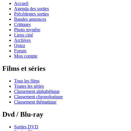
Accueil
Agenda des sorties
Précédentes sorties
Bandes annonces
Critiques
Photo mystère
Liens ciné
Archives
Quizz
Forum
Mon compte
Films et séries
Tous les films
Toutes les séries
Classement alphabétique
Classement chronologique
Classement thématique
Dvd / Blu-ray
Sorties DVD