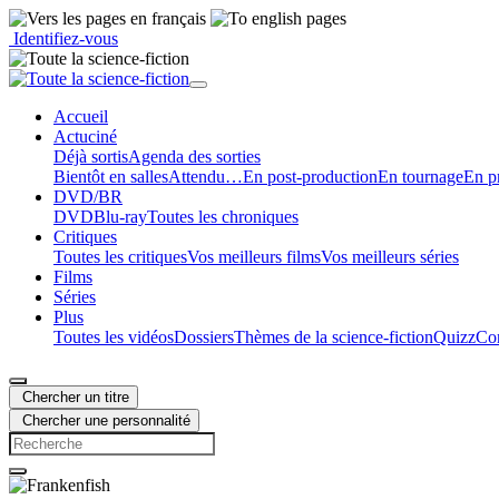
Identifiez-vous
Accueil
Actu
ciné
Déjà sortis
Agenda des sorties
Bientôt en salles
Attendu…
En post-production
En tournage
En p
DVD/BR
DVD
Blu-ray
Toutes les chroniques
Critiques
Toutes les critiques
Vos meilleurs films
Vos meilleurs séries
Films
Séries
Plus
Toutes les vidéos
Dossiers
Thèmes de la science-fiction
Quizz
Con
Chercher un titre
Chercher une personnalité