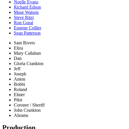
Noelle Evans
Richard Edson
Muse Watson
Steve Ritzi
Ron Gural
Eugene Collier
Sean Patterson
Sam Rivers
Eliza
Mary Callahan
Dan
Gloria Crankton
Jeff
Joseph
Anton
Bobbi
Roland
Elmer
Pilot
Coroner / Sheriff
John Crankton
Abrams
Production