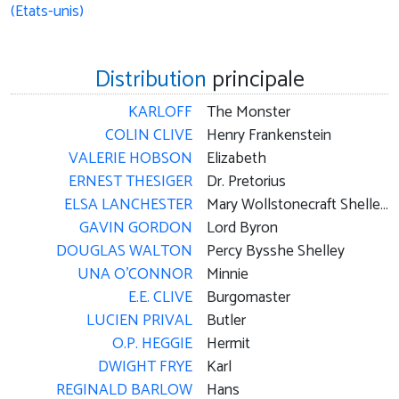
Distribution
principale
KARLOFF
The Monster
COLIN CLIVE
Henry Frankenstein
VALERIE HOBSON
Elizabeth
ERNEST THESIGER
Dr. Pretorius
ELSA LANCHESTER
Mary Wollstonecraft Shelley / The Monster's Mate
GAVIN GORDON
Lord Byron
DOUGLAS WALTON
Percy Bysshe Shelley
UNA O'CONNOR
Minnie
E.E. CLIVE
Burgomaster
LUCIEN PRIVAL
Butler
O.P. HEGGIE
Hermit
DWIGHT FRYE
Karl
REGINALD BARLOW
Hans