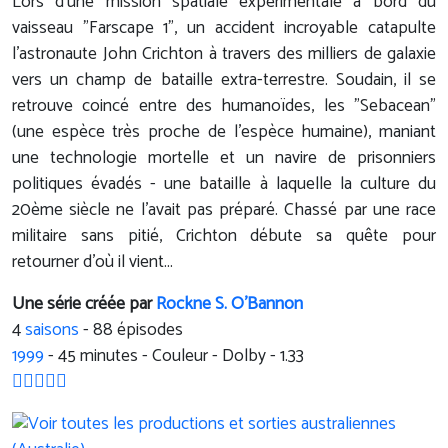
Lors d'une mission spatiale expérimentale à bord du
vaisseau "Farscape 1", un accident incroyable catapulte
l'astronaute John Crichton à travers des milliers de galaxie
vers un champ de bataille extra-terrestre. Soudain, il se
retrouve coincé entre des humanoïdes, les "Sebacean"
(une espèce très proche de l'espèce humaine), maniant
une technologie mortelle et un navire de prisonniers
politiques évadés - une bataille à laquelle la culture du
20ème siècle ne l'avait pas préparé. Chassé par une race
militaire sans pitié, Crichton débute sa quête pour
retourner d'où il vient...
Une série créée par
Rockne S. O'Bannon
4
saisons
- 88 épisodes
1999
-
45
minutes - Couleur - Dolby - 1.33