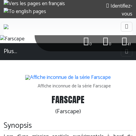
Identifiez-
vous
0
0
41
Plus…
Affiche inconnue de la série Farscape
FARSCAPE
(Farscape)
Synopsis