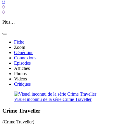
0
0
0
Plus…
Fiche
Zoom
Générique
Connexions
Episodes
Affiches
Photos
Vidéos
Critiques
Visuel inconnu de la série Crime Traveller
Crime Traveller
(Crime Traveller)