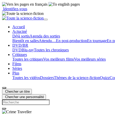
Identifiez-vous
Accueil
Actu
ciné
Déjà sortis
Agenda des sorties
Bientôt en salles
Attendu…
En post-production
En tournage
En p
DVD/BR
DVD
Blu-ray
Toutes les chroniques
Critiques
Toutes les critiques
Vos meilleurs films
Vos meilleurs séries
Films
Séries
Plus
Toutes les vidéos
Dossiers
Thèmes de la science-fiction
Quizz
Con
Chercher un titre
Chercher une personnalité