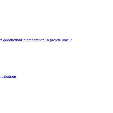
ré-production
En préparation
En projet
Rumeur
tributions