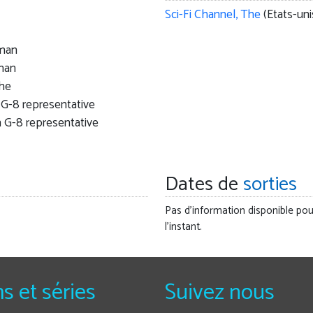
Sci-Fi Channel, The
(Etats-uni
man
man
she
G-8 representative
 G-8 representative
Dates de
sorties
Pas d'information disponible pou
l'instant.
ms et séries
Suivez nous