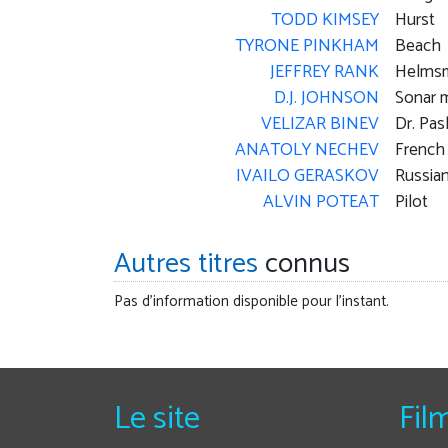
TODD KIMSEY
Hurst
TYRONE PINKHAM
Beach
JEFFREY RANK
Helms
D.J. JOHNSON
Sonar 
VELIZAR BINEV
Dr. Pa
ANATOLY NECHEV
French 
IVAILO GERASKOV
Russian
ALVIN POTEAT
Pilot
Autres titres
connus
Pas d'information disponible pour l'instant.
Le site
Fil