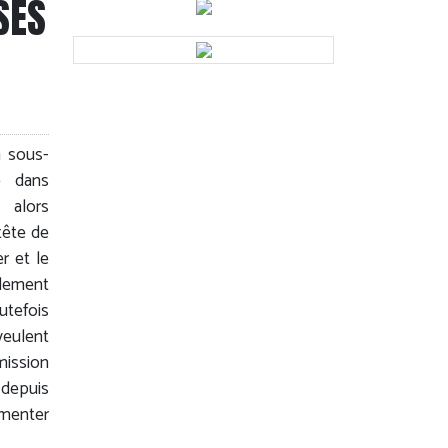
SES
n sous-
e dans
 alors
tête de
r et le
alement
utefois
veulent
mission
depuis
gmenter