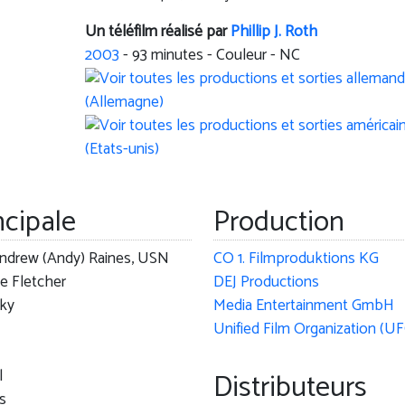
Un téléfilm réalisé par
Phillip J. Roth
2003
-
93
minutes - Couleur - NC
ncipale
Production
Andrew (Andy) Raines, USN
CO 1. Filmproduktions KG
e Fletcher
DEJ Productions
ky
Media Entertainment GmbH
Unified Film Organization (U
l
Distributeurs
s