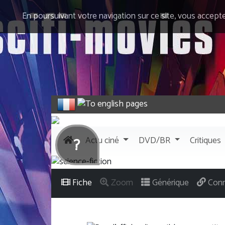
En poursuivant votre navigation sur ce site, vous accept
Actu
ciné
DVD/BR
Critiques
?
Fiche
Zoom
Générique
Conn