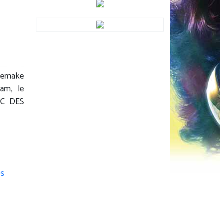
 remake
am, le
OC DES