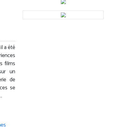
l a été
iences
s films
sur un
rie de
nces se
…