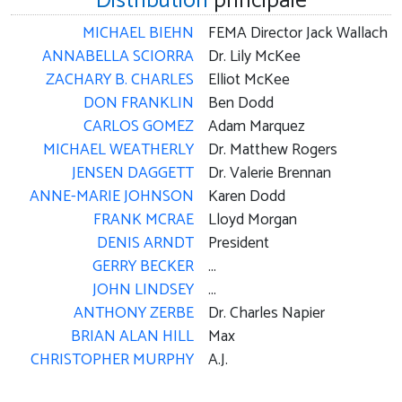
Distribution
principale
MICHAEL BIEHN
FEMA Director Jack Wallach
ANNABELLA SCIORRA
Dr. Lily McKee
ZACHARY B. CHARLES
Elliot McKee
DON FRANKLIN
Ben Dodd
CARLOS GOMEZ
Adam Marquez
MICHAEL WEATHERLY
Dr. Matthew Rogers
JENSEN DAGGETT
Dr. Valerie Brennan
ANNE-MARIE JOHNSON
Karen Dodd
FRANK MCRAE
Lloyd Morgan
DENIS ARNDT
President
GERRY BECKER
...
JOHN LINDSEY
...
ANTHONY ZERBE
Dr. Charles Napier
BRIAN ALAN HILL
Max
CHRISTOPHER MURPHY
A.J.