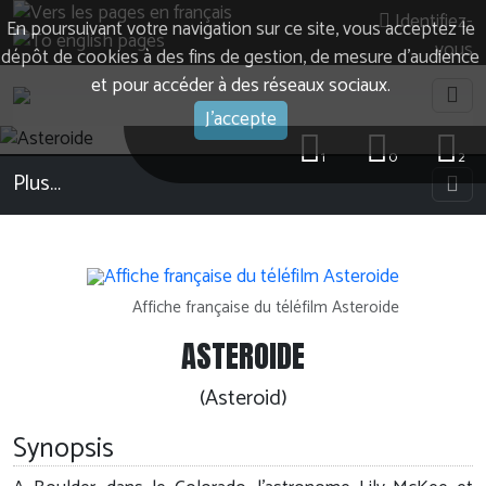
Identifiez-
En poursuivant votre navigation sur ce site, vous acceptez le
vous
dépôt de cookies à des fins de gestion, de mesure d’audience
et pour accéder à des réseaux sociaux.
J'accepte
1
0
2
Plus…
Affiche française du téléfilm Asteroide
ASTEROIDE
(Asteroid)
Synopsis