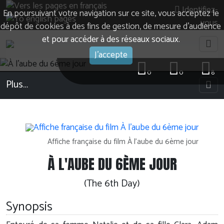
Identifiez-
En poursuivant votre navigation sur ce site, vous acceptez le
vous
dépôt de cookies à des fins de gestion, de mesure d’audience
et pour accéder à des réseaux sociaux.
J'accepte
0
0
8
Plus…
Affiche française du film À l'aube du 6ème jour
À L'AUBE DU 6ÈME JOUR
(The 6th Day)
Synopsis