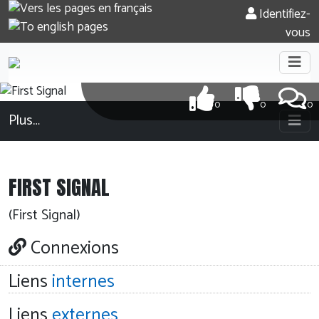
Identifiez-
vous
0
0
0
Plus…
FIRST SIGNAL
(First Signal)
Connexions
Liens
internes
Liens
externes