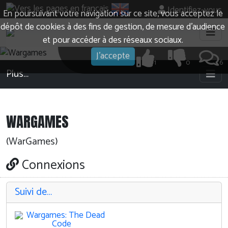
Identifiez-vous
En poursuivant votre navigation sur ce site, vous acceptez le
dépôt de cookies à des fins de gestion, de mesure d’audience
et pour accéder à des réseaux sociaux.
J'accepte
1
0
6
Plus…
WARGAMES
(WarGames)
Connexions
Suivi de…