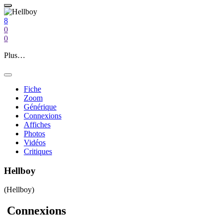
8
0
0
Plus…
Fiche
Zoom
Générique
Connexions
Affiches
Photos
Vidéos
Critiques
Hellboy
(Hellboy)
Connexions