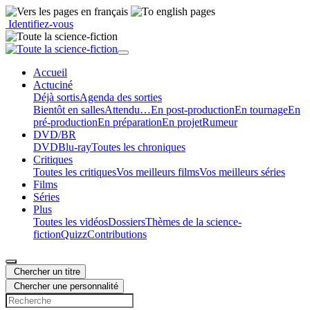
Identifiez-vous
Accueil
Actu
ciné
Déjà sortis
Agenda des sorties
Bientôt en salles
Attendu…
En post-production
En tournage
En
pré-production
En préparation
En projet
Rumeur
DVD/BR
DVD
Blu-ray
Toutes les chroniques
Critiques
Toutes les critiques
Vos meilleurs films
Vos meilleurs séries
Films
Séries
Plus
Toutes les vidéos
Dossiers
Thèmes de la science-
fiction
Quizz
Contributions
Chercher un titre
Chercher une personnalité