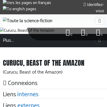
Identifiez-
vous
0
0
0
Plus…
CURUCU, BEAST OF THE AMAZON
(Curucu, Beast of the Amazon)
Connexions
Liens
internes
Liens
externes