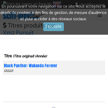
Identifiez-vous
En poursuivant votre navigation sur ce site, vous acceptez le
dépôt de cookies à des fins de gestion, de mesure d’audience
et pour accéder à des réseaux sociaux.
Titres produits par
J'accepte
Xm2 Pursuit
Titre
(Titre original) (Année)
Black Panther: Wakanda Forever
(2022)