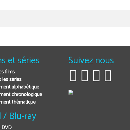
ms et séries
Suivez nous
es films
 les séries
ment alphabétique
ment chronologique
ement thématique
 / Blu-ray
s DVD