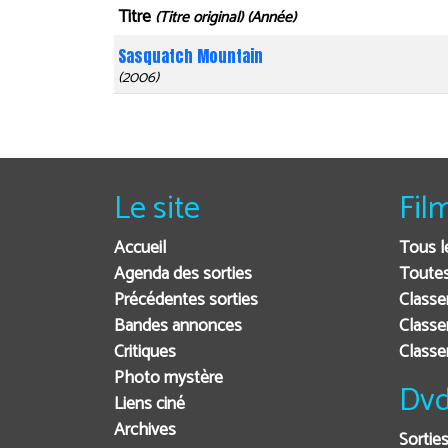
Titre
(Titre original) (Année)
Sasquatch Mountain
(2006)
Le site
Fil
Accueil
Tous l
Agenda des sorties
Toutes
Précédentes sorties
Classe
Bandes annonces
Classe
Critiques
Class
Photo mystère
Dvd
Liens ciné
Archives
Sortie