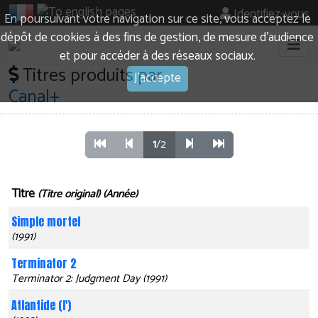
Identifiez-vous
En poursuivant votre navigation sur ce site, vous acceptez le
dépôt de cookies à des fins de gestion, de mesure d’audience
et pour accéder à des réseaux sociaux.
Titres produits par
J'accepte
Canal+
1
/2
Titre
(Titre original) (Année)
Simple mortel
(1991)
Terminator 2
Terminator 2: Judgment Day (1991)
Atlantide (l')