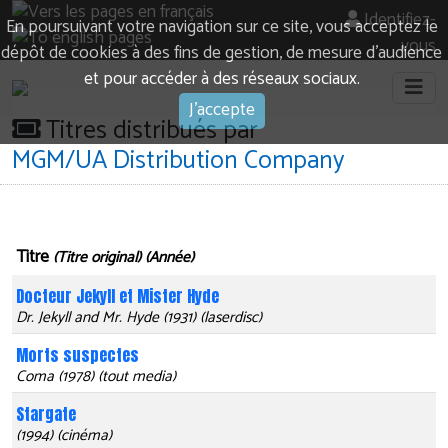
Identifiez-
En poursuivant votre navigation sur ce site, vous acceptez le
vous
dépôt de cookies à des fins de gestion, de mesure d’audience
et pour accéder à des réseaux sociaux.
J'accepte
Titres distribués par
MGM/UA Distribution Company
Titre
(Titre original) (Année)
Docteur Jekyll et Mister Hyde
Dr. Jekyll and Mr. Hyde (1931) (laserdisc)
Morts suspectes
Coma (1978) (tout media)
Stargate
(1994) (cinéma)