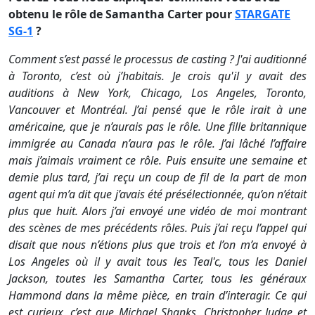
obtenu le rôle de Samantha Carter pour
STARGATE
SG-1
?
Comment s’est passé le processus de casting ? J'ai auditionné
à Toronto, c’est où j’habitais. Je crois qu'il y avait des
auditions à New York, Chicago, Los Angeles, Toronto,
Vancouver et Montréal. J’ai pensé que le rôle irait à une
américaine, que je n’aurais pas le rôle. Une fille britannique
immigrée au Canada n’aura pas le rôle. J’ai lâché l’affaire
mais j’aimais vraiment ce rôle. Puis ensuite une semaine et
demie plus tard, j’ai reçu un coup de fil de la part de mon
agent qui m’a dit que j’avais été présélectionnée, qu’on n’était
plus que huit. Alors j’ai envoyé une vidéo de moi montrant
des scènes de mes précédents rôles. Puis j’ai reçu l’appel qui
disait que nous n’étions plus que trois et l’on m’a envoyé à
Los Angeles où il y avait tous les Teal'c, tous les Daniel
Jackson, toutes les Samantha Carter, tous les généraux
Hammond dans la même pièce, en train d’interagir. Ce qui
est curieux, c’est que Michael Shanks, Christopher Judge et