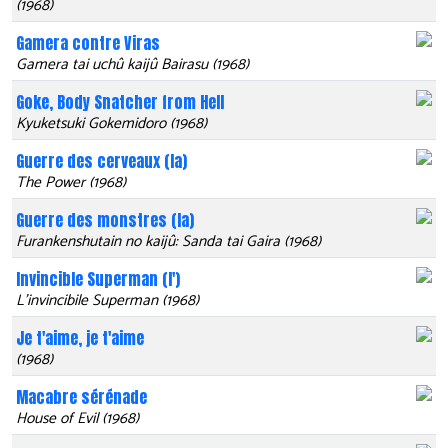
(1968)
Gamera contre Viras
Gamera tai uchû kaijû Bairasu (1968)
Goke, Body Snatcher from Hell
Kyuketsuki Gokemidoro (1968)
Guerre des cerveaux (la)
The Power (1968)
Guerre des monstres (la)
Furankenshutain no kaijû: Sanda tai Gaira (1968)
Invincible Superman (l')
L'invincibile Superman (1968)
Je t'aime, je t'aime
(1968)
Macabre sérénade
House of Evil (1968)