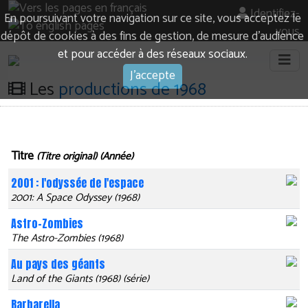
Identifiez-
En poursuivant votre navigation sur ce site, vous acceptez le
vous
dépôt de cookies à des fins de gestion, de mesure d’audience
et pour accéder à des réseaux sociaux.
J'accepte
Les
productions de 1968
Titre
(Titre original) (Année)
2001 : l'odyssée de l'espace
2001: A Space Odyssey (1968)
Astro-Zombies
The Astro-Zombies (1968)
Au pays des géants
Land of the Giants (1968) (série)
Barbarella