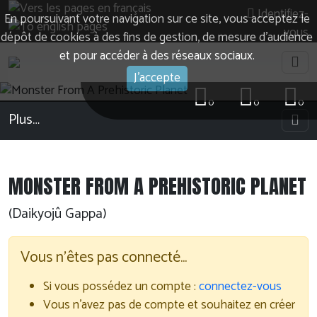
Identifiez-
En poursuivant votre navigation sur ce site, vous acceptez le
vous
dépôt de cookies à des fins de gestion, de mesure d’audience
et pour accéder à des réseaux sociaux.
J'accepte
0
0
0
Plus…
MONSTER FROM A PREHISTORIC PLANET
(Daikyojû Gappa)
Vous n'êtes pas connecté…
Si vous possédez un compte :
connectez-vous
Vous n'avez pas de compte et souhaitez en créer