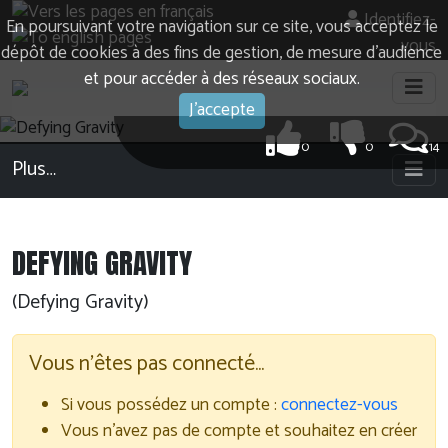
Identifiez-
En poursuivant votre navigation sur ce site, vous acceptez le
vous
dépôt de cookies à des fins de gestion, de mesure d’audience
et pour accéder à des réseaux sociaux.
J'accepte
0
0
14
Plus…
DEFYING GRAVITY
(Defying Gravity)
Vous n'êtes pas connecté…
Si vous possédez un compte :
connectez-vous
Vous n'avez pas de compte et souhaitez en créer