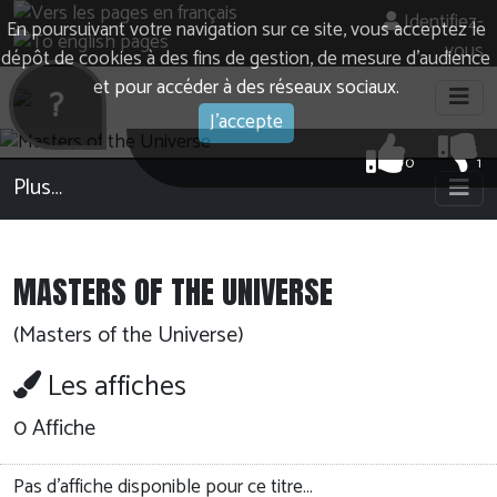
Identifiez-
En poursuivant votre navigation sur ce site, vous acceptez le
vous
dépôt de cookies à des fins de gestion, de mesure d’audience
et pour accéder à des réseaux sociaux.
?
J'accepte
0
1
Plus…
MASTERS OF THE UNIVERSE
(Masters of the Universe)
Les affiches
0 Affiche
Pas d'affiche disponible pour ce titre…