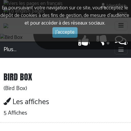
Identifiez-
En poursuivant votre navigation sur ce site, vous acceptez le
vous
dépôt de cookies à des fins de gestion, de mesure d’audience
et pour accéder à des réseaux sociaux.
J'accepte
1
0
1
Plus…
BIRD BOX
(Bird Box)
Les affiches
5 Affiches