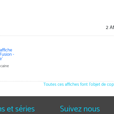
2 A
icaine
Toutes ces affiches font l'objet de cop
ms et séries
Suivez nous