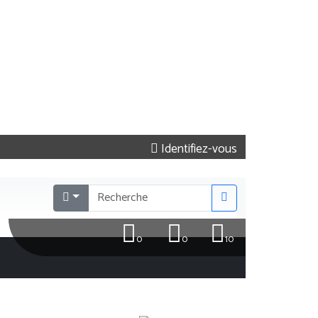
Identifiez-vous
0
0
10