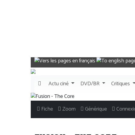
Actu
ciné
DVD/BR
Critiques
Fiche
Zoom
Générique
Connexi