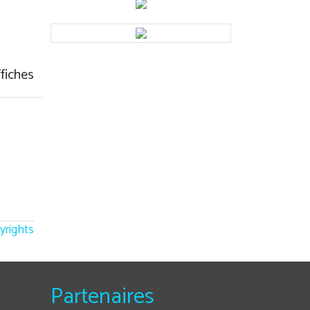
ffiches
yrights
Partenaires