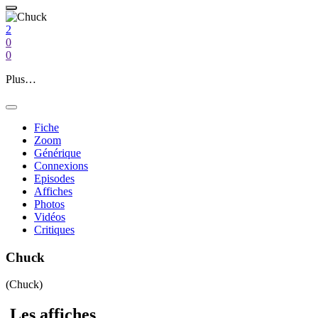
2
0
0
Plus…
Fiche
Zoom
Générique
Connexions
Episodes
Affiches
Photos
Vidéos
Critiques
Chuck
(Chuck)
Les affiches