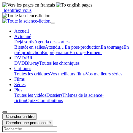
Identifiez-vous
Accueil
Actu
ciné
Déjà sortis
Agenda des sorties
Bientôt en salles
Attendu…
En post-production
En tournage
En
pré-production
En préparation
En projet
Rumeur
DVD/BR
DVD
Blu-ray
Toutes les chroniques
Critiques
Toutes les critiques
Vos meilleurs films
Vos meilleurs séries
Films
Séries
Plus
Toutes les vidéos
Dossiers
Thèmes de la science-
fiction
Quizz
Contributions
Chercher un titre
Chercher une personnalité