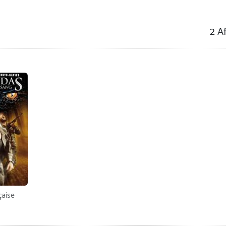
2 A
çaise