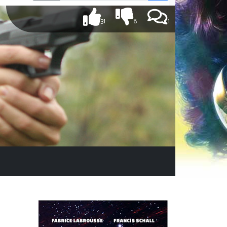
31
8
1