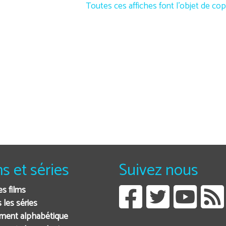
Toutes ces affiches font l'objet de cop
ms et séries
Suivez nous
es films
 les séries
ment alphabétique