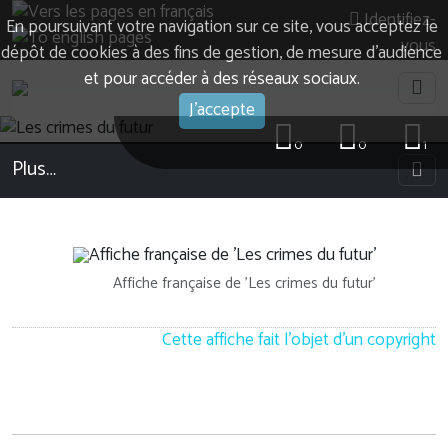
Identifiez-
En poursuivant votre navigation sur ce site, vous acceptez le
vous
dépôt de cookies à des fins de gestion, de mesure d’audience
et pour accéder à des réseaux sociaux.
J'accepte
0
0
1
Plus…
Affiche française de 'Les crimes du futur'
Cette affiche fait l'objet d'un copyright