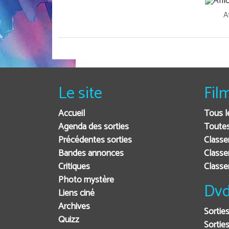
A
Le site
Fil
Accueil
Tous l
Agenda des sorties
Toutes
Précédentes sorties
Classe
Bandes annonces
Classe
Critiques
Class
Photo mystère
Dvd
Liens ciné
Archives
Sortie
Quizz
Sorties