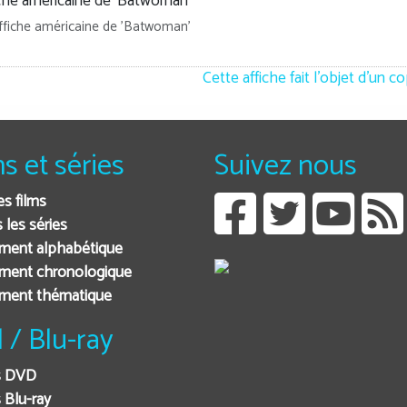
ffiche américaine de 'Batwoman'
Cette affiche fait l'objet d'un c
ms et séries
Suivez nous
es films
 les séries
ment alphabétique
ment chronologique
ement thématique
 / Blu-ray
s DVD
 Blu-ray