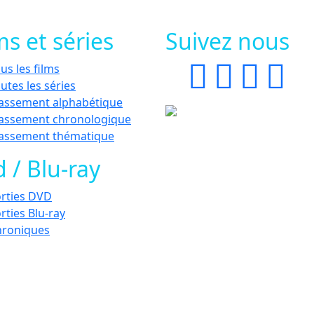
ms et séries
Suivez nous
us les films
utes les séries
assement alphabétique
assement chronologique
lassement thématique
 / Blu-ray
rties DVD
rties Blu-ray
hroniques
©1998-2026 Scifi-Movies - v3.13.0