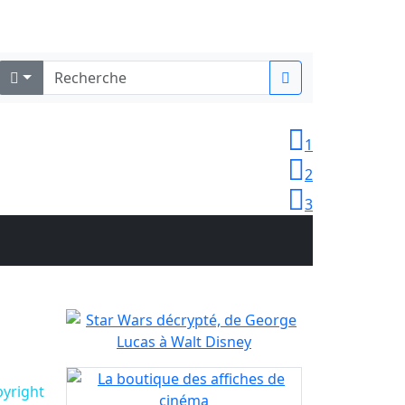
Identifiez-vous
1
2
3
pyright