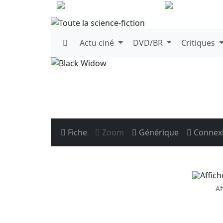
Actu
ciné
DVD/BR
Critiques
Fiche
Zoom
Générique
Connex
Af