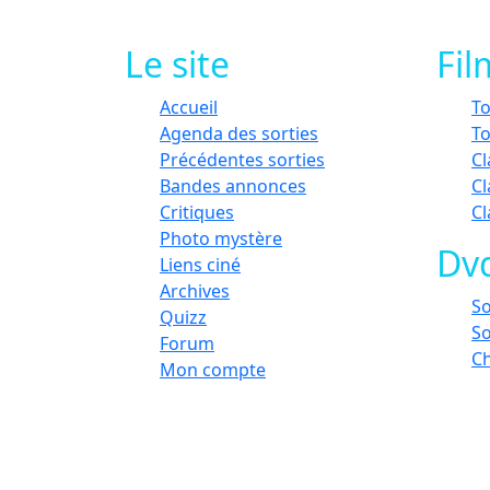
Le site
Fil
Accueil
To
Agenda des sorties
To
Précédentes sorties
Cl
Bandes annonces
Cl
Critiques
C
Photo mystère
Dvd
Liens ciné
Archives
So
Quizz
So
Forum
C
Mon compte