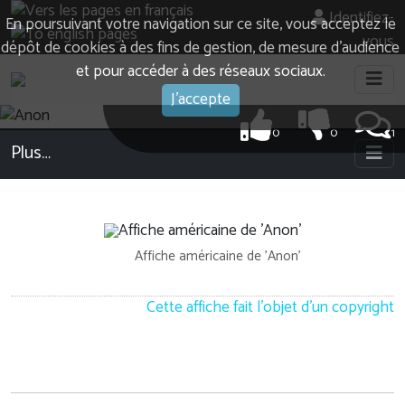
Identifiez-
En poursuivant votre navigation sur ce site, vous acceptez le
vous
dépôt de cookies à des fins de gestion, de mesure d’audience
et pour accéder à des réseaux sociaux.
J'accepte
0
0
1
Plus…
Affiche américaine de 'Anon'
Cette affiche fait l'objet d'un copyright