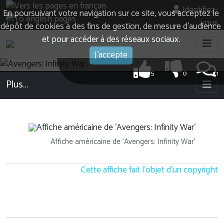
Identifiez-
En poursuivant votre navigation sur ce site, vous acceptez le
vous
dépôt de cookies à des fins de gestion, de mesure d’audience
et pour accéder à des réseaux sociaux.
J'accepte
5
0
1
Plus…
Affiche américaine de 'Avengers: Infinity War'
Cette affiche fait l'objet d'un copyright