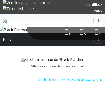
Identifiez-
vous
13
5
1
Plus…
Affiche inconnue de 'Black Panther'
Cette affiche fait l'objet d'un copyright