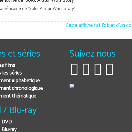
 américaine de 'Solo: A Star Wars Story'
Cette affiche fait l'objet d'un c
ms et séries
Suivez nous
es films
 les séries
ment alphabétique
ment chronologique
ement thématique
 / Blu-ray
s DVD
 Blu-ray