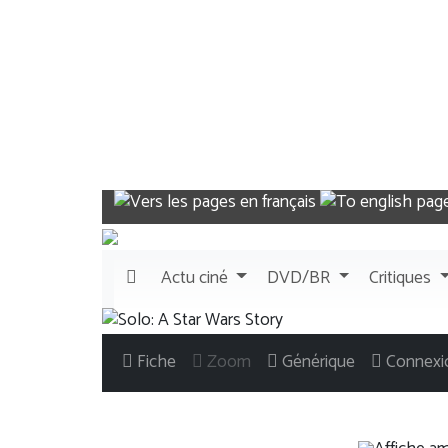
Actu
ciné
DVD/BR
Critiques
Fiche
Zoom
Générique
Connexi