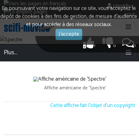
Identifiez-
En poursuivant votre navigation sur ce site, vous acceptez le
vous
dépôt de cookies à des fins de gestion, de mesure d’audience
et pour accéder à des réseaux sociaux.
J'accepte
1
0
1
Plus…
Affiche américaine de 'Spectre'
Cette affiche fait l'objet d'un copyright