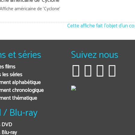
Affiche américaine de 'Cyclone'
Cette affiche fait l'objet d'un c
ms et séries
Suivez nous
es films
 les séries
ment alphabétique
ment chronologique
ement thématique
 / Blu-ray
s DVD
 Blu-ray