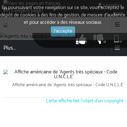
Identifiez-
En poursuivant votre navigation sur ce site, vous acceptez le
vous
dépôt de cookies à des fins de gestion, de mesure d’audience
et pour accéder à des réseaux sociaux.
J'accepte
0
1
0
Plus…
Affiche américaine de 'Agents très spéciaux - Code U.N.C.L.E'
Cette affiche fait l'objet d'un copyright