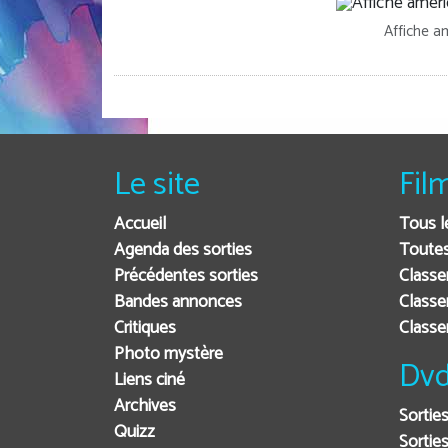
Affiche am
Le site
Fil
Accueil
Tous l
Agenda des sorties
Toutes
Précédentes sorties
Classe
Bandes annonces
Classe
Critiques
Class
Photo mystère
Dvd
Liens ciné
Archives
Sortie
Quizz
Sorties