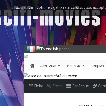
En poursuivant votre navigation sur ce site, vous accept
Actu
ciné
DVD/BR
Critiques
Fiche
Zoom
Générique
Conn