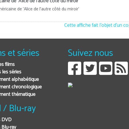
éricaine de 'Alice de l'autre côté du miroir'
Cette affiche fait l'objet d'un c
ms et séries
Suivez nous
es films
 les séries
ment alphabétique
ment chronologique
ement thématique
 / Blu-ray
s DVD
 Blu-ray