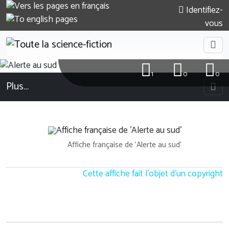
Identifiez-
vous
1
0
0
Plus…
Affiche française de 'Alerte au sud'
Cette affiche fait l'objet d'un copyright