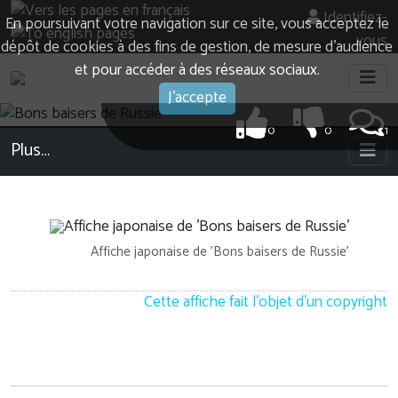
Identifiez-
En poursuivant votre navigation sur ce site, vous acceptez le
vous
dépôt de cookies à des fins de gestion, de mesure d’audience
et pour accéder à des réseaux sociaux.
J'accepte
0
0
1
Plus…
Affiche japonaise de 'Bons baisers de Russie'
Cette affiche fait l'objet d'un copyright