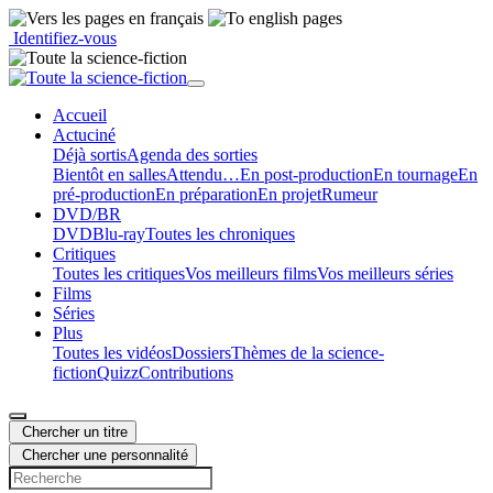
Identifiez-vous
Accueil
Actu
ciné
Déjà sortis
Agenda des sorties
Bientôt en salles
Attendu…
En post-production
En tournage
En
pré-production
En préparation
En projet
Rumeur
DVD/BR
DVD
Blu-ray
Toutes les chroniques
Critiques
Toutes les critiques
Vos meilleurs films
Vos meilleurs séries
Films
Séries
Plus
Toutes les vidéos
Dossiers
Thèmes de la science-
fiction
Quizz
Contributions
Chercher un titre
Chercher une personnalité