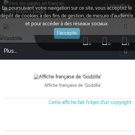
Identifiez-
En poursuivant votre navigation sur ce site, vous acceptez le
vous
dépôt de cookies à des fins de gestion, de mesure d’audience
et pour accéder à des réseaux sociaux.
J'accepte
0
0
3
Plus…
Affiche française de 'Godzilla'
Cette affiche fait l'objet d'un copyright