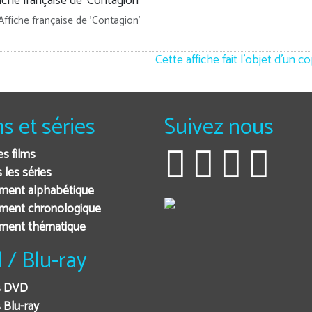
Affiche française de 'Contagion'
Cette affiche fait l'objet d'un c
ms et séries
Suivez nous
es films
 les séries
ment alphabétique
ment chronologique
ement thématique
 / Blu-ray
s DVD
 Blu-ray