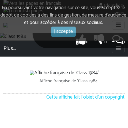
Identifiez-
En poursuivant votre navigation sur ce site, vous acceptez le
vous
dépôt de cookies à des fins de gestion, de mesure d’audience
et pour accéder à des réseaux sociaux.
J'accepte
0
0
1
Plus…
Affiche française de 'Class 1984'
Cette affiche fait l'objet d'un copyright