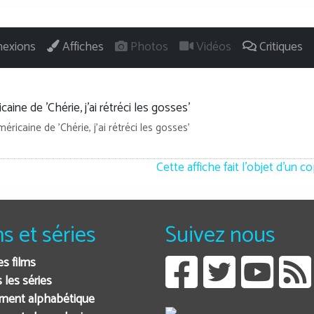
exions
Affiches
Photos
Vidéos
Critiques
éricaine de 'Chérie, j'ai rétréci les gosses'
Cette affiche fait l'objet d'un c
ms et séries
Suivez nous
es films
 les séries
ment alphabétique