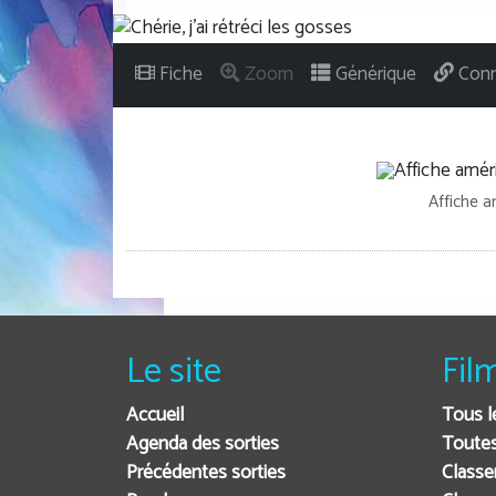
Fiche
Zoom
Générique
Conn
Affiche am
Le site
Fil
Accueil
Tous l
Agenda des sorties
Toutes
Précédentes sorties
Classe