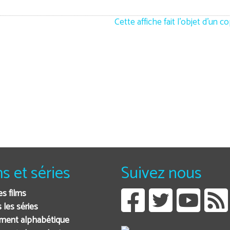
Cette affiche fait l'objet d'un c
ms et séries
Suivez nous
es films
 les séries
ment alphabétique