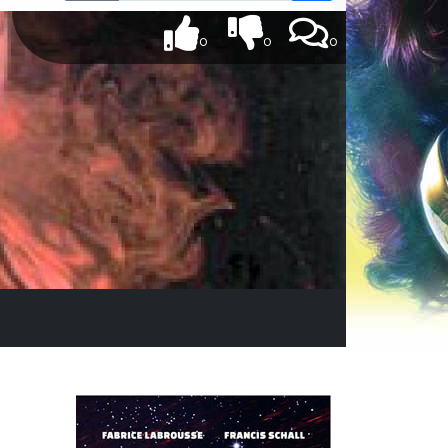
0
0
0