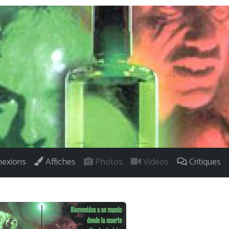
exions
Affiches
Photos
Vidéos
Critiques