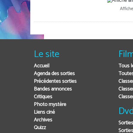
Affich
Le site
Fil
Accueil
Tous l
Agenda des sorties
Toutes
Précédentes sorties
Classe
Bandes annonces
Classe
Critiques
Class
Photo mystère
Dvd
Liens ciné
Archives
Sortie
Quizz
Sorties