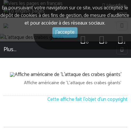
Identifiez-
En poursuivant votre navigation sur ce site, vous acceptez le
vous
dépôt de cookies à des fins de gestion, de mesure d’audience
et pour accéder à des réseaux sociaux.
J'accepte
0
0
2
Plus…
Affiche américaine de 'L'attaque des crabes géants'
Cette affiche fait l'objet d'un copyright